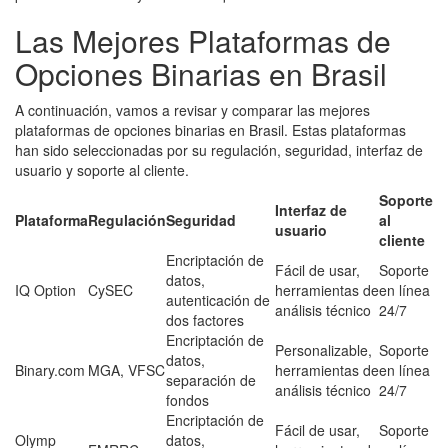
Las Mejores Plataformas de
Opciones Binarias en Brasil
A continuación, vamos a revisar y comparar las mejores
plataformas de opciones binarias en Brasil. Estas plataformas
han sido seleccionadas por su regulación, seguridad, interfaz de
usuario y soporte al cliente.
Soporte
Interfaz de
Plataforma
Regulación
Seguridad
al
usuario
cliente
Encriptación de
Fácil de usar,
Soporte
datos,
IQ Option
CySEC
herramientas de
en línea
autenticación de
análisis técnico
24/7
dos factores
Encriptación de
Personalizable,
Soporte
datos,
Binary.com
MGA, VFSC
herramientas de
en línea
separación de
análisis técnico
24/7
fondos
Encriptación de
Fácil de usar,
Soporte
Olymp
datos,