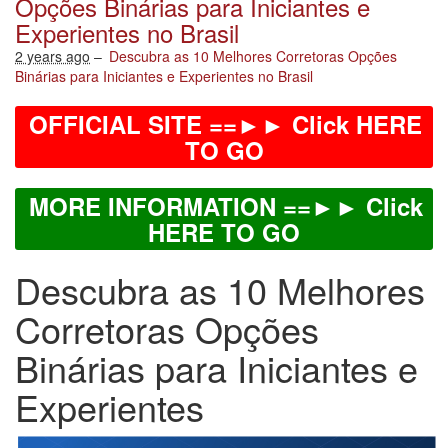
Opções Binárias para Iniciantes e
Experientes no Brasil
2 years ago
–
Descubra as 10 Melhores Corretoras Opções
Binárias para Iniciantes e Experientes no Brasil
OFFICIAL SITE ==►► Click HERE
TO GO
MORE INFORMATION ==►► Click
HERE TO GO
Descubra as 10 Melhores
Corretoras Opções
Binárias para Iniciantes e
Experientes